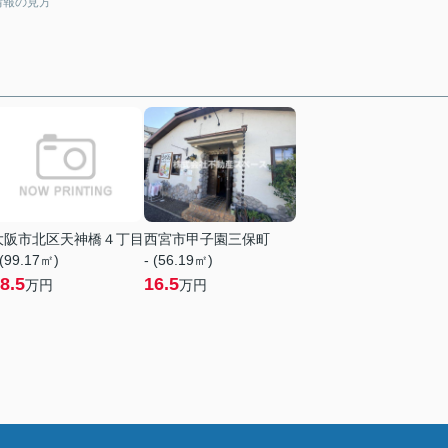
情報の見方
大阪市北区天神橋４丁目
西宮市甲子園三保町
 (99.17㎡)
- (56.19㎡)
8.5
16.5
万円
万円