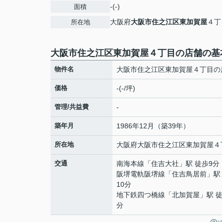
-(-)
面積
大阪府
大阪市住之江区
東加賀屋
４丁
所在地
大阪市住之江区東加賀屋４丁目の店舗の基
物件名
大阪市住之江区東加賀屋４丁目の
価格
-(-/坪)
管理/共益費
-
築年月
1986年12月（築39年）
所在地
大阪府
大阪市住之江区
東加賀屋
４
交通
南海本線
「
住吉大社
」駅 徒歩9分
阪堺電軌阪堺線
「
住吉鳥居前
」駅
10分
地下鉄四つ橋線
「
北加賀屋
」駅 徒
分