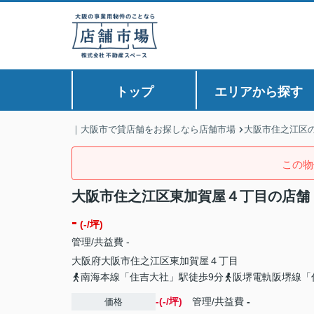
トップ
エリアから探す
｜大阪市で貸店舗をお探しなら店舗市場
大阪市住之江区
この物
大阪市住之江区東加賀屋４丁目の店舗
-
(-/坪)
管理/共益費 -
大阪府
大阪市住之江区
東加賀屋
４丁目
南海本線「住吉大社」駅徒歩9分
阪堺電軌阪堺線「
-(-/坪)
管理/共益費
-
価格