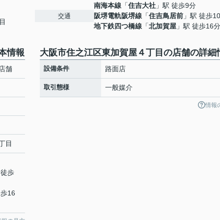
南海本線
「
住吉大社
」駅 徒歩9分
阪堺電軌阪堺線
「
住吉鳥居前
」駅 徒歩1
交通
目
地下鉄四つ橋線
「
北加賀屋
」駅 徒歩16
本情報
大阪市住之江区東加賀屋４丁目の店舗の詳細
店舗
設備条件
路面店
取引態様
一般媒介
情報
丁目
 徒歩
歩16