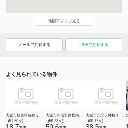
地図アプリで見る
メールで共有する
LINEで共有する
よく見られている物件
大阪市福島区福島３丁目
大阪市阿倍野区松崎町１丁目
大阪市北区天神橋４丁目
- (51.80㎡)
- (59.23㎡)
- (99.17㎡)
-
18.7
50.6
38.5
万円
万円
万円