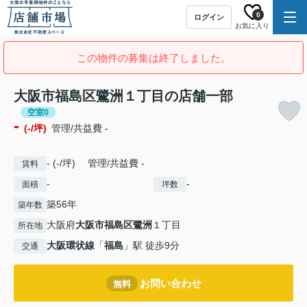
0
ログイン
お気に入り
この物件の募集は終了しました。
大阪市福島区鷺洲１丁目の店舗一部
空室0
-
(-/坪)
管理/共益費 -
- (-/坪) 管理/共益費 -
賃料
-
-
面積
坪数
築56年
築年数
大阪府
大阪市福島区
鷺洲
１丁目
所在地
大阪環状線
「
福島
」駅 徒歩9分
交通
お問い合わせ
無料