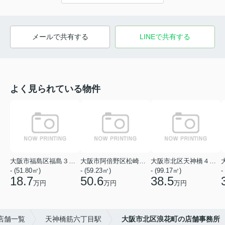
メールで共有する
LINEで共有する
よく見られている物件
大阪市福島区福島３丁目
大阪市阿倍野区松崎町１丁目
大阪市北区天神橋４丁目
- (51.80㎡)
- (59.23㎡)
- (99.17㎡)
-
18.7
50.6
38.5
万円
万円
万円
店舗一覧
天神橋筋六丁目駅
大阪市北区浪花町の店舗事務所