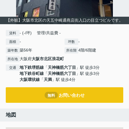
【外観】大阪市北区の天五中崎通商店街入口の目立つビルです。
- (-/坪) 管理/共益費 -
賃料
-
-
面積
坪数
築56年
4階/6階建
築年数
所在階
大阪府
大阪市北区
浪花町
所在地
地下鉄堺筋線
「
天神橋筋六丁目
」駅 徒歩3分
交通
地下鉄谷町線
「
天神橋筋六丁目
」駅 徒歩3分
大阪環状線
「
天満
」駅 徒歩4分
お問い合わせ
無料
地図