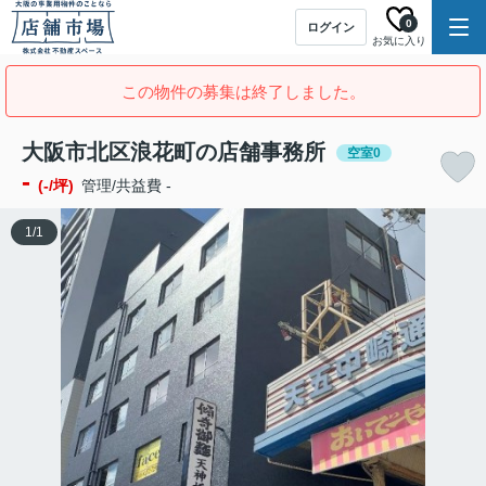
0
ログイン
お気に入り
この物件の募集は終了しました。
大阪市北区浪花町の店舗事務所
空室0
-
(-/坪)
管理/共益費 -
1
/
1