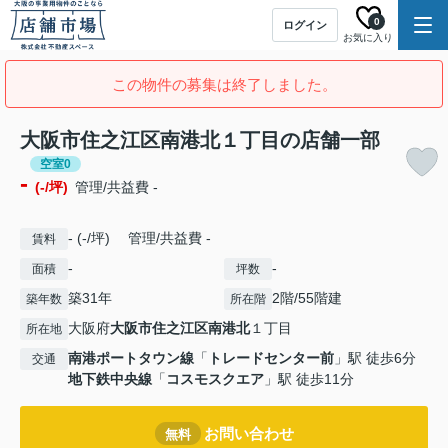
0
ログイン
お気に入り
この物件の募集は終了しました。
大阪市住之江区南港北１丁目の店舗一部
空室0
-
(-/坪)
管理/共益費 -
- (-/坪) 管理/共益費 -
賃料
-
-
面積
坪数
築31年
2階/55階建
築年数
所在階
大阪府
大阪市住之江区
南港北
１丁目
所在地
南港ポートタウン線
「
トレードセンター前
」駅 徒歩6分
交通
地下鉄中央線
「
コスモスクエア
」駅 徒歩11分
お問い合わせ
無料