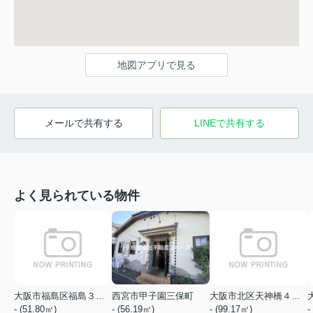
地図アプリで見る
メールで共有する
LINEで共有する
よく見られている物件
大阪市福島区福島３丁目
西宮市甲子園三保町
大阪市北区天神橋４丁目
- (51.80㎡)
- (56.19㎡)
- (99.17㎡)
-