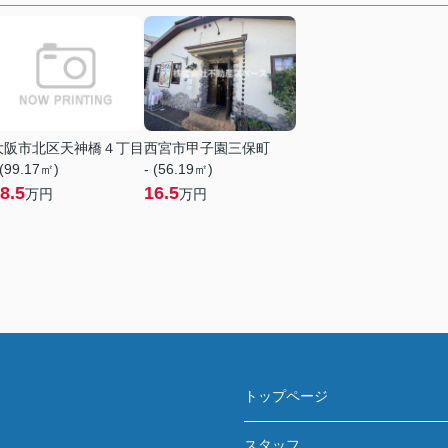
大阪市北区天神橋４丁目
西宮市甲子園三保町
 (99.17㎡)
- (56.19㎡)
8.5
16.5
万円
万円
トップページ
スタッフ