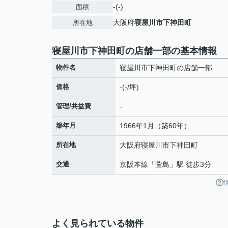
-(-)
面積
大阪府
寝屋川市
下神田町
所在地
寝屋川市下神田町の店舗一部の基本情報
物件名
寝屋川市下神田町の店舗一部
価格
-(-/坪)
管理/共益費
-
築年月
1966年1月（築60年）
所在地
大阪府
寝屋川市
下神田町
交通
京阪本線
「
萱島
」駅 徒歩3分
よく見られている物件