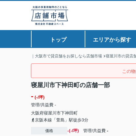
トップ
エリアから探す
｜大阪市で貸店舗をお探しなら店舗市場
寝屋川市の貸店
この物
寝屋川市下神田町の店舗一部
-
(-/坪)
管理/共益費 -
大阪府
寝屋川市
下神田町
京阪本線「萱島」駅徒歩3分
-(-/坪)
管理/共益費
-
価格