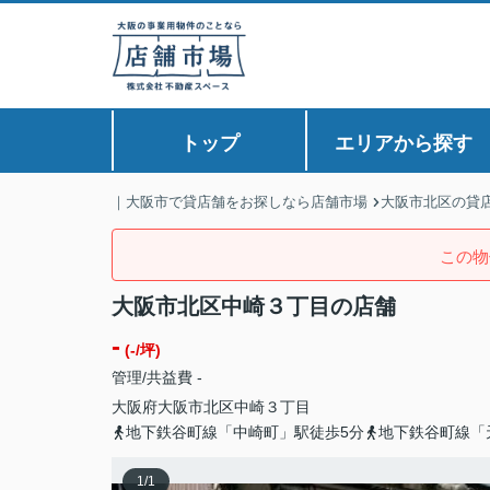
トップ
エリアから探す
｜大阪市で貸店舗をお探しなら店舗市場
大阪市北区の貸
この物
大阪市北区中崎３丁目の店舗
-
(-/坪)
管理/共益費 -
大阪府
大阪市北区
中崎
３丁目
地下鉄谷町線「中崎町」駅徒歩5分
地下鉄谷町線「
1
/
1