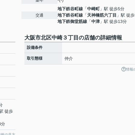
-(-)
築年
地下鉄谷町線
「
中崎町
」駅 徒歩5分
地下鉄谷町線
「
天神橋筋六丁目
」駅 徒歩
交通
地下鉄御堂筋線
「
中津
」駅 徒歩13分
大阪市北区中崎３丁目の店舗の詳細情報
設備条件
取引態様
仲介
情報
分
駅 徒歩
3分
情報の見方