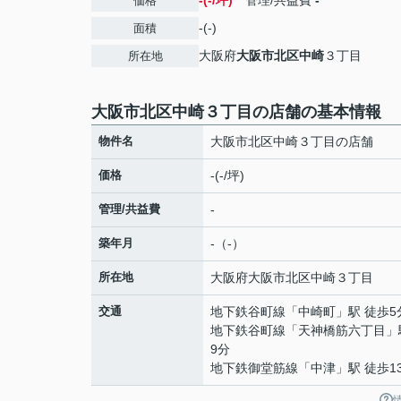
-(-/坪)
管理/共益費
-
価格
-(-)
面積
大阪府
大阪市北区
中崎
３丁目
所在地
大阪市北区中崎３丁目の店舗の基本情報
物件名
大阪市北区中崎３丁目の店舗
価格
-(-/坪)
管理/共益費
-
築年月
-（-）
所在地
大阪府
大阪市北区
中崎
３丁目
交通
地下鉄谷町線
「
中崎町
」駅 徒歩5
地下鉄谷町線
「
天神橋筋六丁目
」
9分
地下鉄御堂筋線
「
中津
」駅 徒歩1