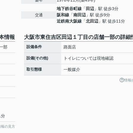
1976年11月(築49年)
築年
地下鉄谷町線
「
田辺
」駅 徒歩3分
阪和線
「
南田辺
」駅 徒歩9分
交通
近鉄南大阪線
「
北田辺
」駅 徒歩11分
本情報
大阪市東住吉区田辺１丁目の店舗一部の詳細
一部
設備条件
路面店
設備(その他)
トイレについては現地確認
取引態様
一般媒介
情報
1分
情報の見方