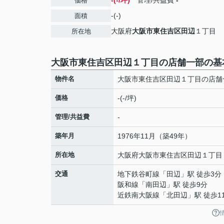
-(-/坪)
管理/共益費
-
価格
-(-)
面積
大阪府
大阪市東住吉区
田辺
１丁目
所在地
大阪市東住吉区田辺１丁目の店舗一部の基
物件名
大阪市東住吉区田辺１丁目の店舗
価格
-(-/坪)
管理/共益費
-
築年月
1976年11月（築49年）
所在地
大阪府
大阪市東住吉区
田辺
１丁目
交通
地下鉄谷町線
「
田辺
」駅 徒歩3分
阪和線
「
南田辺
」駅 徒歩9分
近鉄南大阪線
「
北田辺
」駅 徒歩1