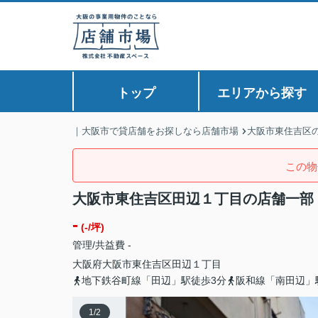
トップ
エリアから探す
｜大阪市で貸店舗をお探しなら店舗市場
大阪市東住吉区
この物
大阪市東住吉区田辺１丁目の店舗一部
-
(-/坪)
管理/共益費 -
大阪府
大阪市東住吉区
田辺
１丁目
地下鉄谷町線「田辺」駅徒歩3分
阪和線「南田辺」
1
/
2