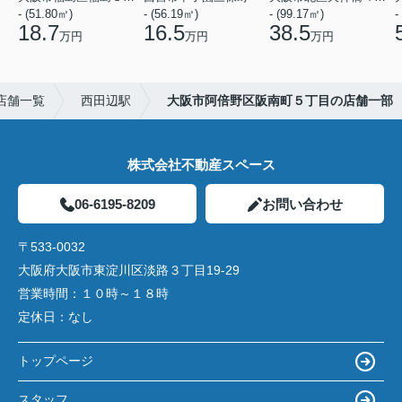
- (51.80㎡)
- (56.19㎡)
- (99.17㎡)
-
18.7
16.5
38.5
万円
万円
万円
店舗一覧
西田辺駅
大阪市阿倍野区阪南町５丁目の店舗一部
株式会社不動産スペース
06-6195-8209
お問い合わせ
〒533-0032
大阪府大阪市東淀川区淡路３丁目19-29
営業時間：
１０時～１８時
定休日：
なし
トップページ
スタッフ