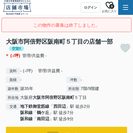
0
ログイン
お気に入り
この物件の募集は終了しました。
大阪市阿倍野区阪南町５丁目の店舗一部
空室0
-
(-/坪)
管理/共益費 -
- (-/坪) 管理/共益費 -
賃料
-
-
面積
坪数
築35年
7階/9階建
築年数
所在階
大阪府
大阪市阿倍野区
阪南町
５丁目
所在地
地下鉄御堂筋線
「
西田辺
」駅 徒歩2分
交通
阪和線
「
鶴ケ丘
」駅 徒歩7分
阪和線
「
南田辺
」駅 徒歩9分