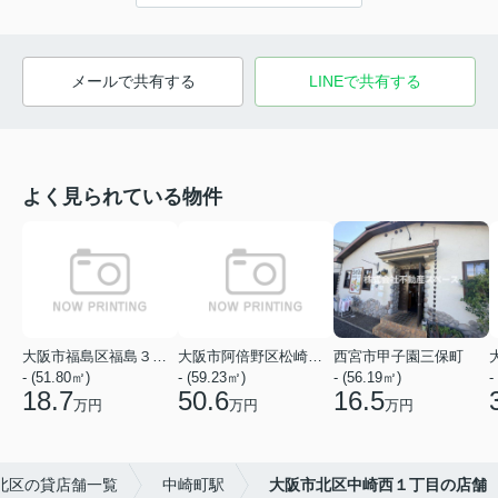
メールで共有する
LINEで共有する
よく見られている物件
大阪市福島区福島３丁目
大阪市阿倍野区松崎町１丁目
西宮市甲子園三保町
- (51.80㎡)
- (59.23㎡)
- (56.19㎡)
-
18.7
50.6
16.5
万円
万円
万円
北区の貸店舗一覧
中崎町駅
大阪市北区中崎西１丁目の店舗