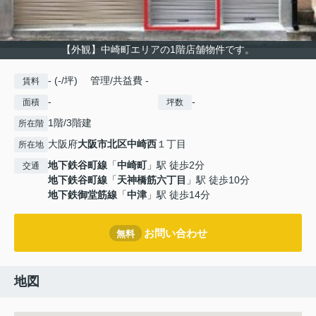
【外観】中崎町エリアの1階店舗物件です。
- (-/坪) 管理/共益費 -
賃料
-
-
面積
坪数
1階/3階建
所在階
大阪府
大阪市北区
中崎西
１丁目
所在地
地下鉄谷町線
「
中崎町
」駅 徒歩2分
交通
地下鉄谷町線
「
天神橋筋六丁目
」駅 徒歩10分
地下鉄御堂筋線
「
中津
」駅 徒歩14分
お問い合わせ
無料
地図