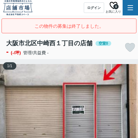
0
ログイン
お気に入り
この物件の募集は終了しました。
大阪市北区中崎西１丁目の店舗
空室0
-
(-/坪)
管理/共益費 -
1
/
1