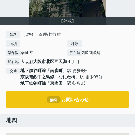
【外観】
- (-/坪) 管理/共益費 -
賃料
-
-
面積
坪数
築58年
2階/3階建
築年数
所在階
大阪府
大阪市北区
西天満
４丁目
所在地
地下鉄谷町線
「
南森町
」駅 徒歩8分
交通
京阪電鉄中之島線
「
なにわ橋
」駅 徒歩98分
地下鉄谷町線
「
東梅田
」駅 徒歩9分
お問い合わせ
無料
地図