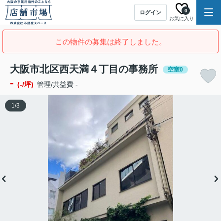
0
ログイン
お気に入り
この物件の募集は終了しました。
大阪市北区西天満４丁目の事務所
空室0
-
(-/坪)
管理/共益費 -
1
/
3