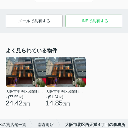
メールで共有する
LINEで共有する
よく見られている物件
大阪市中央区和泉町２丁目
大阪市中央区和泉町２丁目
- (77.55㎡)
- (51.24㎡)
24.42
14.85
万円
万円
区の貸店舗一覧
南森町駅
大阪市北区西天満４丁目の事務所