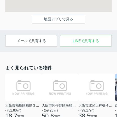
地図アプリで見る
メールで共有する
LINEで共有する
よく見られている物件
大阪市福島区福島３丁目
大阪市阿倍野区松崎町１丁目
大阪市北区天神橋４丁目
- (51.80㎡)
- (59.23㎡)
- (99.17㎡)
-
18.7
50.6
38.5
万円
万円
万円