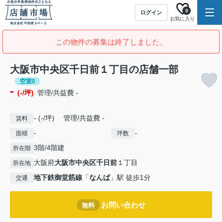
0
ログイン
お気に入り
この物件の募集は終了しました。
大阪市中央区千日前１丁目の店舗一部
空室0
-
(-/坪)
管理/共益費 -
- (-/坪) 管理/共益費 -
賃料
-
-
面積
坪数
3階/4階建
所在階
大阪府
大阪市中央区
千日前
１丁目
所在地
地下鉄御堂筋線
「
なんば
」駅 徒歩1分
交通
お問い合わせ
無料