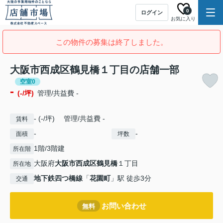
0
ログイン
お気に入り
この物件の募集は終了しました。
大阪市西成区鶴見橋１丁目の店舗一部
空室0
-
(-/坪)
管理/共益費 -
- (-/坪) 管理/共益費 -
賃料
-
-
面積
坪数
1階/3階建
所在階
大阪府
大阪市西成区
鶴見橋
１丁目
所在地
地下鉄四つ橋線
「
花園町
」駅 徒歩3分
交通
お問い合わせ
無料