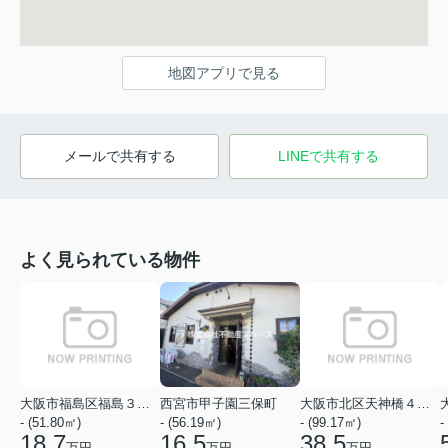
地図アプリで見る
メールで共有する
LINEで共有する
よく見られている物件
大阪市福島区福島３丁目
西宮市甲子園三保町
大阪市北区天神橋４丁目
- (51.80㎡)
- (56.19㎡)
- (99.17㎡)
-
18.7
16.5
38.5
万円
万円
万円