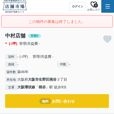
0
ログイン
お気に入り
この物件の募集は終了しました。
中村店舗
空室0
-
(-/坪)
管理/共益費 -
- (-/坪) 管理/共益費 -
賃料
-
-
面積
坪数
築46年
築年数
大阪府
大阪市生野区
桃谷
３丁目
所在地
大阪環状線
「
桃谷
」駅 徒歩9分
交通
お問い合わせ
無料