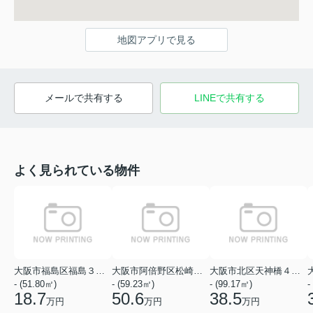
地図アプリで見る
メールで共有する
LINEで共有する
よく見られている物件
大阪市福島区福島３丁目
大阪市阿倍野区松崎町１丁目
大阪市北区天神橋４丁目
- (51.80㎡)
- (59.23㎡)
- (99.17㎡)
-
18.7
50.6
38.5
万円
万円
万円