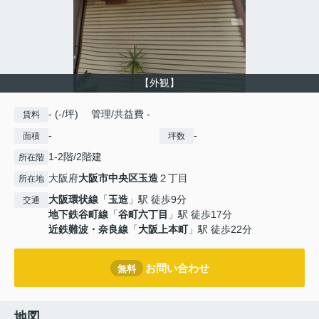
【外観】
- (-/坪) 管理/共益費 -
賃料
-
-
面積
坪数
1-2階/2階建
所在階
大阪府
大阪市中央区
玉造
２丁目
所在地
大阪環状線
「
玉造
」駅 徒歩9分
交通
地下鉄谷町線
「
谷町六丁目
」駅 徒歩17分
近鉄難波・奈良線
「
大阪上本町
」駅 徒歩22分
お問い合わせ
無料
地図