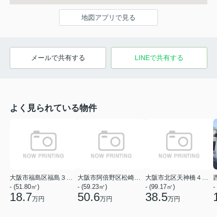
地図アプリで見る
メールで共有する
LINEで共有する
よく見られている物件
大阪市福島区福島３丁目
大阪市阿倍野区松崎町１丁目
大阪市北区天神橋４丁目
- (51.80㎡)
- (59.23㎡)
- (99.17㎡)
-
18.7
50.6
38.5
万円
万円
万円