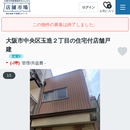
0
ログイン
お気に入り
この物件の募集は終了しました。
大阪市中央区玉造２丁目の住宅付店舗戸
建
空室0
-
(-/坪)
管理/共益費 -
1
/
1