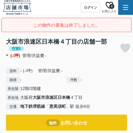
0
ログイン
お気に入り
この物件の募集は終了しました。
大阪市浪速区日本橋４丁目の店舗一部
空室0
-
(-/坪)
管理/共益費 -
- (-/坪) 管理/共益費 -
賃料
-
-
面積
坪数
12階/2階建
所在階
大阪府
大阪市浪速区
日本橋
４丁目
所在地
地下鉄堺筋線
「
恵美須町
」駅 徒歩6分
交通
お問い合わせ
無料