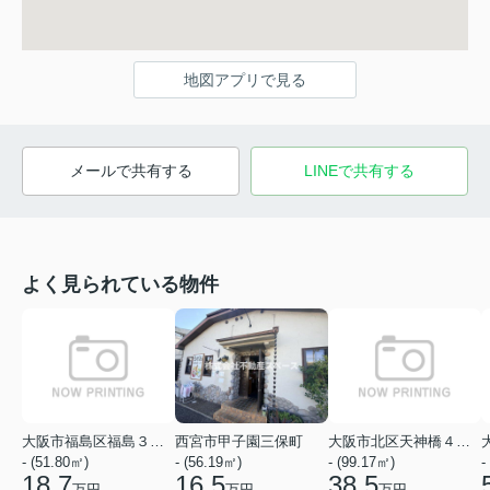
地図アプリで見る
メールで共有する
LINEで共有する
よく見られている物件
大阪市福島区福島３丁目
西宮市甲子園三保町
大阪市北区天神橋４丁目
- (51.80㎡)
- (56.19㎡)
- (99.17㎡)
-
18.7
16.5
38.5
万円
万円
万円