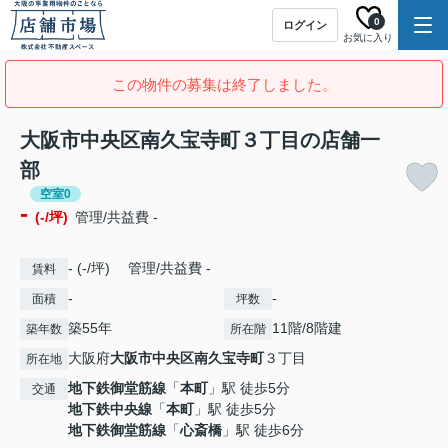
0
ログイン
お気に入り
この物件の募集は終了しました。
大阪市中央区南久宝寺町３丁目の店舗一
部
空室0
-
(-/坪)
管理/共益費 -
- (-/坪) 管理/共益費 -
賃料
-
-
面積
坪数
築55年
11階/8階建
築年数
所在階
大阪府
大阪市中央区
南久宝寺町
３丁目
所在地
地下鉄御堂筋線
「
本町
」駅 徒歩5分
交通
地下鉄中央線
「
本町
」駅 徒歩5分
地下鉄御堂筋線
「
心斎橋
」駅 徒歩6分