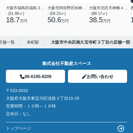
大阪市福島区福島３丁目
大阪市阿倍野区松崎町１丁目
大阪市北区天神橋４丁目
- (51.80㎡)
- (59.23㎡)
- (99.17㎡)
-
18.7
50.6
38.5
万円
万円
万円
店舗一覧
本町駅
大阪市中央区南久宝寺町３丁目の店舗一部
株式会社不動産スペース
06-6195-8209
お問い合わせ
〒533-0032
大阪府大阪市東淀川区淡路３丁目19-29
営業時間：
１０時～１８時
定休日：
なし
トップページ