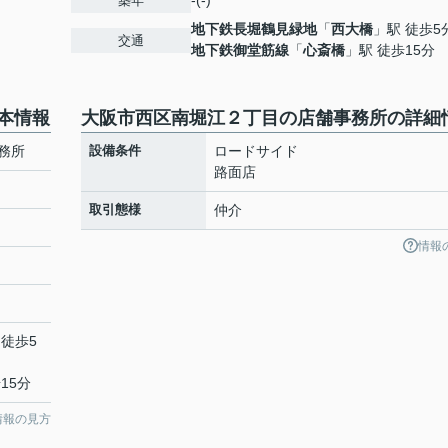
-(-)
築年
地下鉄長堀鶴見緑地
「
西大橋
」駅 徒歩5
交通
地下鉄御堂筋線
「
心斎橋
」駅 徒歩15分
本情報
大阪市西区南堀江２丁目の店舗事務所の詳細
務所
設備条件
ロードサイド
路面店
取引態様
仲介
情報
 徒歩5
15分
情報の見方