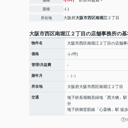
-(-/坪)
管理/共益費
-
価格
-(-)
面積
大阪府
大阪市西区
南堀江
２丁目
所在地
大阪市西区南堀江２丁目の店舗事務所の基
物件名
大阪市西区南堀江２丁目の店舗事
価格
-(-/坪)
管理/共益費
-
築年月
-（-）
所在地
大阪府
大阪市西区
南堀江
２丁目
交通
地下鉄長堀鶴見緑地
「
西大橋
」駅
分
地下鉄御堂筋線
「
心斎橋
」駅 徒歩