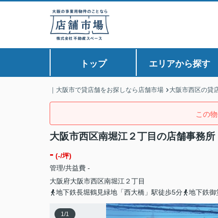
トップ
エリアから探す
｜大阪市で貸店舗をお探しなら店舗市場
大阪市西区の貸
この物
大阪市西区南堀江２丁目の店舗事務所
-
(-/坪)
管理/共益費 -
大阪府
大阪市西区
南堀江
２丁目
地下鉄長堀鶴見緑地「西大橋」駅徒歩5分
地下鉄御
1
/
1