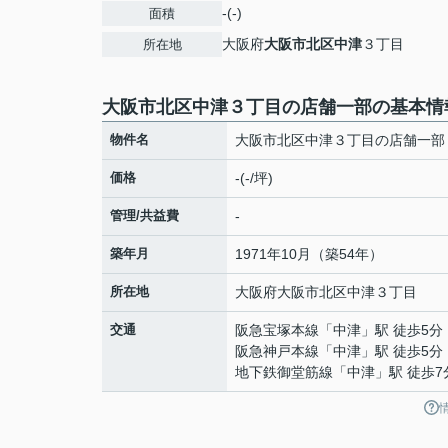
-(-)
面積
大阪府
大阪市北区
中津
３丁目
所在地
大阪市北区中津３丁目の店舗一部の基本情
物件名
大阪市北区中津３丁目の店舗一部
価格
-(-/坪)
管理/共益費
-
築年月
1971年10月（築54年）
所在地
大阪府
大阪市北区
中津
３丁目
交通
阪急宝塚本線
「
中津
」駅 徒歩5分
阪急神戸本線
「
中津
」駅 徒歩5分
地下鉄御堂筋線
「
中津
」駅 徒歩7