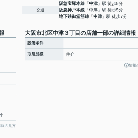
阪急宝塚本線
「
中津
」駅 徒歩5分
阪急神戸本線
「
中津
」駅 徒歩5分
交通
地下鉄御堂筋線
「
中津
」駅 徒歩7分
報
大阪市北区中津３丁目の店舗一部の詳細情報
設備条件
取引態様
仲介
情報
分
情報の見方