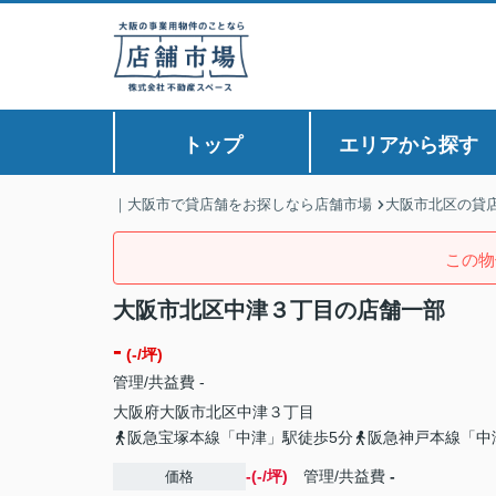
トップ
エリアから探す
｜大阪市で貸店舗をお探しなら店舗市場
大阪市北区の貸
この物
大阪市北区中津３丁目の店舗一部
-
(-/坪)
管理/共益費 -
大阪府
大阪市北区
中津
３丁目
阪急宝塚本線「中津」駅徒歩5分
阪急神戸本線「中
-(-/坪)
管理/共益費
-
価格