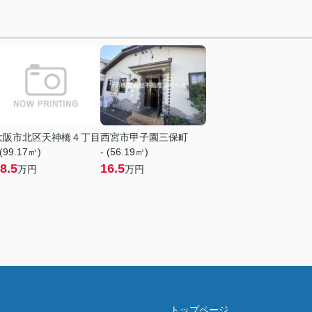
大阪市北区天神橋４丁目
西宮市甲子園三保町
 (99.17㎡)
- (56.19㎡)
8.5
16.5
万円
万円
トップページ