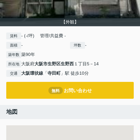
【外観】
- (-/坪) 管理/共益費 -
賃料
-
-
面積
坪数
築90年
築年数
大阪府
大阪市生野区
生野西
１丁目5－14
所在地
大阪環状線
「
寺田町
」駅 徒歩10分
交通
お問い合わせ
無料
地図